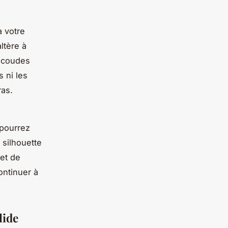
à votre
ltère à
s coudes
s ni les
ras.
 pourrez
 silhouette
 et de
ontinuer à
lide