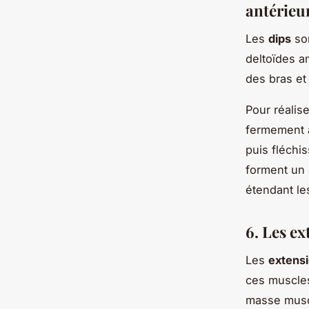
antérieu
Les
dips
son
deltoïdes a
des bras et
Pour réalis
fermement a
puis fléchi
forment un 
étendant les
6. Les ex
Les
extensi
ces muscles
masse muscu