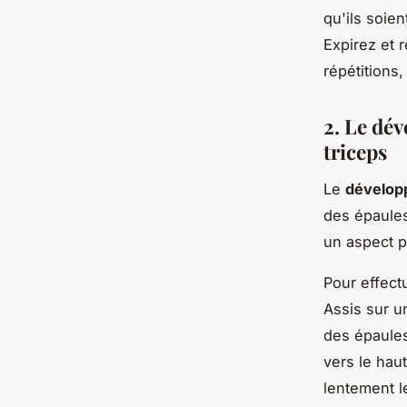
qu'ils soie
Expirez et r
répétitions,
2. Le dév
triceps
Le
développ
des épaules
un aspect p
Pour effect
Assis sur u
des épaules
vers le haut
lentement le