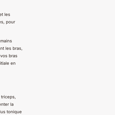
et les
es, pour
s mains
t les bras,
 vos bras
tiale en
triceps,
nter la
lus tonique