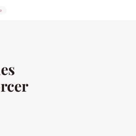
e
les
orcer