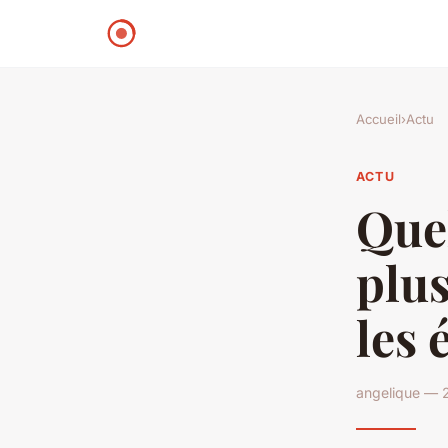
Accueil
›
Actu
ACTU
Quel
plus
les 
angelique — 2