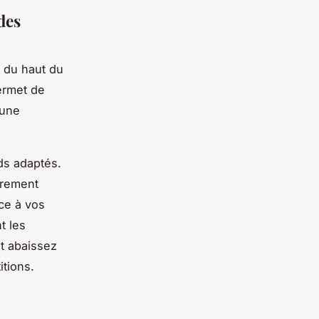
des
s du haut du
permet de
 une
ds adaptés.
èrement
ce à vos
t les
t abaissez
itions.