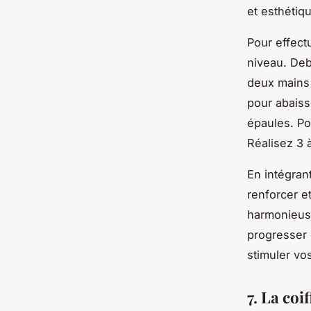
et esthétiq
Pour effect
niveau. Deb
deux mains 
pour abaisse
épaules. Pou
Réalisez 3 à
En intégran
renforcer e
harmonieuse
progresser 
stimuler vo
7. La coi