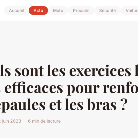
Accueil
Actu
Moto
Produits
Sécurité
Voitur
s sont les exercices 
 efficaces pour renf
épaules et les bras ?
 juin 2023 — 6 min de lecture