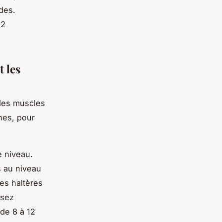
udes.
12
t les
 les muscles
ones, pour
e niveau.
s au niveau
es haltères
ssez
 de 8 à 12