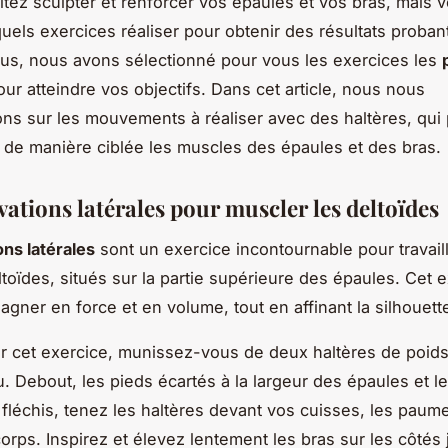
tez sculpter et renforcer vos épaules et vos bras, mais 
uels exercices réaliser pour obtenir des résultats proban
us, nous avons sélectionné pour vous les exercices les
ur atteindre vos objectifs. Dans cet article, nous nous
ns sur les mouvements à réaliser avec des haltères, qui
er de manière ciblée les muscles des épaules et des bras.
évations latérales pour muscler les deltoïdes
ons latérales
sont un exercice incontournable pour travaill
toïdes, situés sur la partie supérieure des épaules. Cet e
agner en force et en volume, tout en affinant la silhouett
er cet exercice, munissez-vous de deux haltères de poid
u. Debout, les pieds écartés à la largeur des épaules et 
fléchis, tenez les haltères devant vos cuisses, les paum
corps. Inspirez et élevez lentement les bras sur les côtés