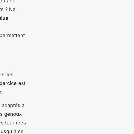
vous ne
ts ? Ne
plus
 permettent
er les
xercice est
e.
s adaptés à
les genoux
es tournées
 jusqu'à ce