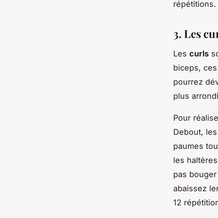
répétitions.
3. Les cu
Les
curls
so
biceps, ces
pourrez dév
plus arrond
Pour réalis
Debout, les
paumes tour
les haltère
pas bouger 
abaissez len
12 répétitio