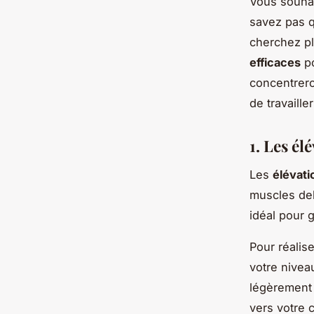
Vous souhai
savez pas q
cherchez pl
efficaces
po
concentrero
de travaill
1. Les él
Les
élévati
muscles del
idéal pour g
Pour réalis
votre nivea
légèrement 
vers votre 