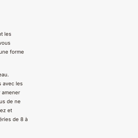
t les
 vous
 une forme
eau.
s avec les
ur amener
ous de ne
ez et
éries de 8 à