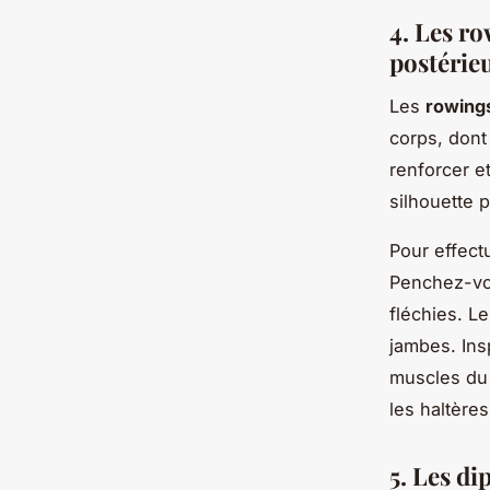
4. Les ro
postérie
Les
rowing
corps, dont
renforcer e
silhouette 
Pour effect
Penchez-vou
fléchies. L
jambes. Insp
muscles du 
les haltères
5. Les di