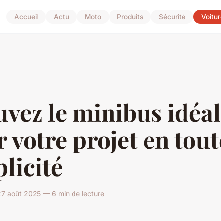
Accueil
Actu
Moto
Produits
Sécurité
Voitur
e
vez le minibus idéal
 votre projet en tout
licité
7 août 2025 — 6 min de lecture