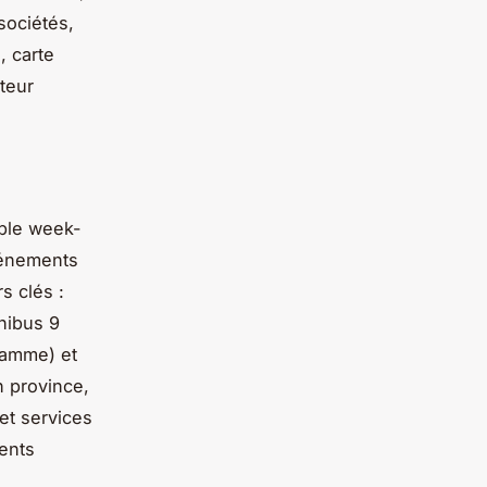
sociétés,
, carte
cteur
mple week-
vénements
s clés :
nibus 9
gamme) et
n province,
et services
ents