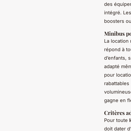
des équipem
intégré. Le
boosters ou
Minibus po
La location
répond à to
d’enfants, 
adapté mêm
pour locat
rabattables
volumineuse
gagne en fle
Critères a
Pour toute
doit dater d