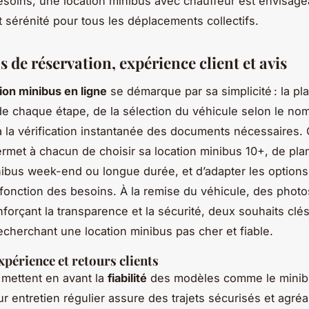
esoins, une location minibus avec chauffeur est envisage
t sérénité pour tous les déplacements collectifs.
 de réservation, expérience client et avis
ion minibus en ligne
se démarque par sa simplicité : la pl
ide chaque étape, de la sélection du véhicule selon le no
 la vérification instantanée des documents nécessaires. 
permet à chacun de choisir sa location minibus 10+, de pla
nibus week-end ou longue durée, et d’adapter les options
fonction des besoins. À la remise du véhicule, des photo
enforçant la transparence et la sécurité, deux souhaits clé
recherchant une location minibus pas cher et fiable.
xpérience et retours clients
 mettent en avant la
fiabilité
des modèles comme le minib
eur entretien régulier assure des trajets sécurisés et agré