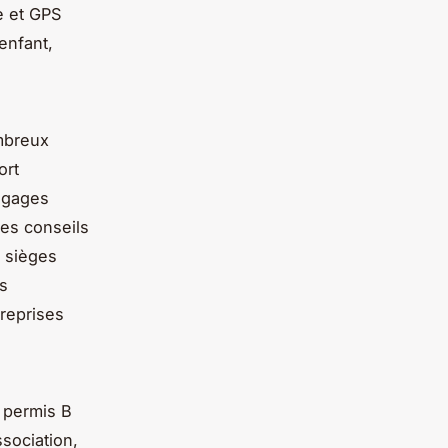
e et GPS
enfant,
ombreux
ort
bagages
es conseils
 sièges
es
treprises
e permis B
ssociation,