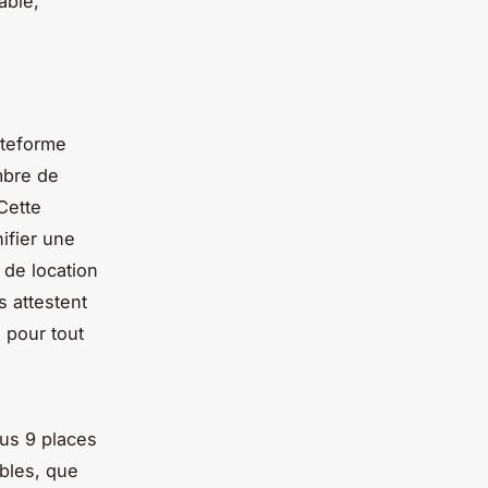
able,
ateforme
mbre de
Cette
nifier une
 de location
s attestent
s pour tout
us 9 places
ables, que