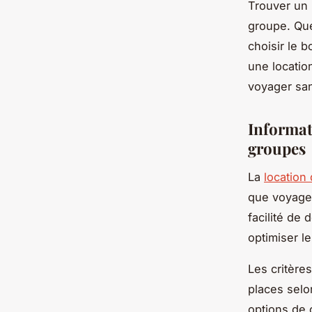
Trouver un 
groupe. Que
choisir le b
une locatio
voyager san
Informat
groupes
La
location 
que voyages
facilité de
optimiser l
Les critère
places selo
options de c