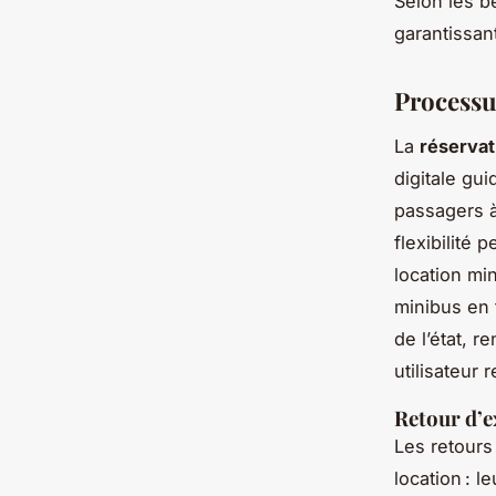
Selon les b
garantissan
Processus
La
réservat
digitale gu
passagers à
flexibilité 
location mi
minibus en 
de l’état, r
utilisateur 
Retour d’e
Les retours
location : l