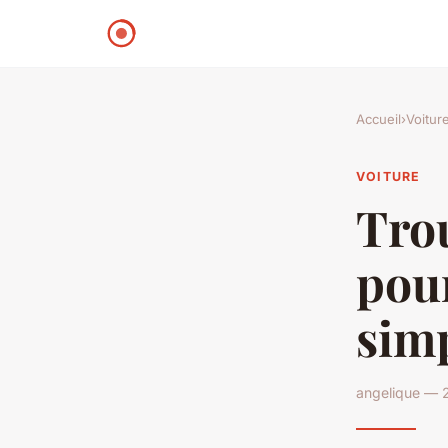
Accueil
›
Voitur
VOITURE
Trou
pour
simp
angelique — 2