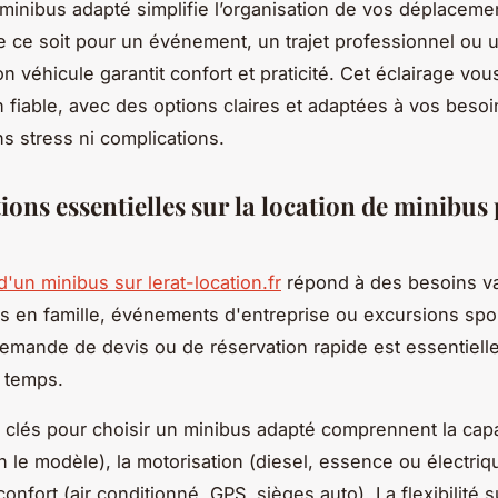
minibus adapté simplifie l’organisation de vos déplaceme
 ce soit pour un événement, un trajet professionnel ou 
on véhicule garantit confort et praticité. Cet éclairage vo
n fiable, avec des options claires et adaptées à vos besoi
s stress ni complications.
ions essentielles sur la location de minibus
d'un minibus sur lerat-location.fr
répond à des besoins var
 en famille, événements d'entreprise ou excursions spor
 demande de devis ou de réservation rapide est essentiell
e temps.
s clés pour choisir un minibus adapté comprennent la capa
n le modèle), la motorisation (diesel, essence ou électriqu
onfort (air conditionné, GPS, sièges auto). La flexibilité s