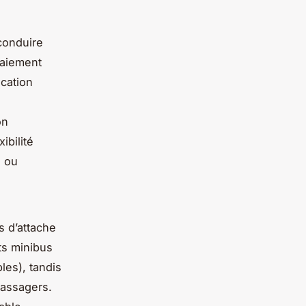
conduire
 paiement
ocation
on
ibilité
s ou
s d’attache
ts minibus
les), tandis
passagers.