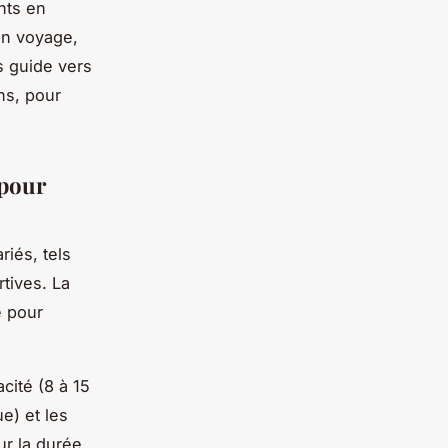
nts en
un voyage,
us guide vers
ns, pour
 pour
iés, tels
tives. La
e pour
cité (8 à 15
e) et les
ur la durée