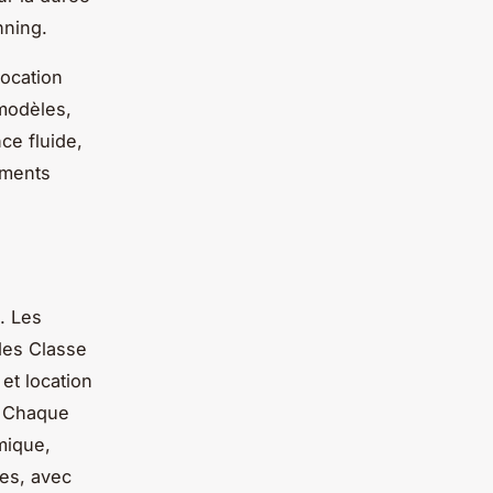
nning.
location
 modèles,
ce fluide,
ements
. Les
des Classe
 et location
. Chaque
mique,
les, avec