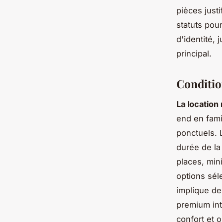
pièces justi
statuts pou
d'identité, 
principal.
Condition
La location
end en fam
ponctuels. 
durée de la
places, min
options sél
implique de
premium int
confort et o